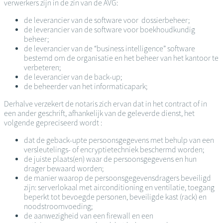
verwerkers zijn in de zin van de AVG:
de leverancier van de software voor dossierbeheer;
de leverancier van de software voor boekhoudkundig
beheer;
de leverancier van de “business intelligence” software
bestemd om de organisatie en het beheer van het kantoor te
verbeteren;
de leverancier van de back-up;
de beheerder van het informaticapark;
Derhalve verzekert de notaris zich ervan dat in het contract of in
een ander geschrift, afhankelijk van de geleverde dienst, het
volgende gepreciseerd wordt :
dat de geback-upte persoonsgegevens met behulp van een
versleutelings- of encryptietechniek beschermd worden;
de juiste plaats(en) waar de persoonsgegevens en hun
drager bewaard worden;
de manier waarop de persoonsgegevensdragers beveiligd
zijn: serverlokaal met airconditioning en ventilatie, toegang
beperkt tot bevoegde personen, beveiligde kast (rack) en
noodstroomvoeding;
de aanwezigheid van een firewall en een