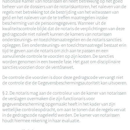
Nationale Kamer van notarissen en heeft betrekking op het goed
beheer van de dossiers van de notariskantoren, het naleven van de
regels met betrekking tot de bestrijding van het witwassen van
geld en het naleven van de te treffen maatregelen inzake
bescherming van de persoonsgegevens. Wanneer uit de
kwaliteitscontrole blijkt dat de notaris de verplichtingen van deze
gedragscode niet naleeft kunnen de kamers van notarissen
ondersteunings- en toezichtsmaatregelen en de notaris sancties
opleggen. Een ondersteunings- en toezichtsmaatregel bestaat erin
tijd te geven aan de notaris om zich aan te passen en een
aanvullende controle te voorzien op zijn kosten. De sancties
worden genomen in een tweede fase. Het gaat om disciplinaire
sancties voorzien door de ventôsewet.
De controle die voorzien is door deze gedragscode vervangt niet
de controle die de Gegevensbeschermingsautoriteit kan uitvoeren.
§ 2. De notaris mag aan de controleur van de kamer van notarissen
de verslagen overmaken die zijn functionaris voor
gegevensbescherming opgemaakt heeft in het kader van zijn
wettelijke controleopdracht, om aan te tonen dat de regels vervat
in de gedragscode nageleefd werden. De kamer van notarissen
houdt hiermee rekening in haar evaluatie.