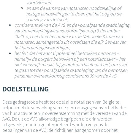
voortvloeien,
en aan de kamers van notarissen noodzakelijke of
nuttige aanbevelingen te doen met het oog op de
naleving van de tucht;
considerans 99 van de AVG en de voorafgaande raadpleging
van de verwerkingsverantwoordelijken, op 3 december
2020, op het Directiecomité van de Nationale Kamer van
notarissen, samengesteld uit notarissen die elk Gewest van
het land vertegenwoordigen;
het feit dat het aantal potentieel betrokken personen –
namelijk de burgers betrokken bij een notarisdossier – het
niet wenselijk maakt, bij gebrek aan haalbaarheid, om over
te gaan tot de voorafgaande raadpleging van de betrokken
personen overeenkomstig considerans 99 van de AVG.
DOELSTELLING
Deze gedragscode heeft tot doel alle notarissen van België te
helpen met de verwerking van de persoonsgegevens in het kader
van hun activiteiten in overeenstemming met de vereisten van de
AVG. De uit de AVG afkomstige begrippen die erin worden
uitgewerkt, moeten geïnterpreteerd worden volgens de
bepalingen van de AVG, de richtlijnen aangenomen door het