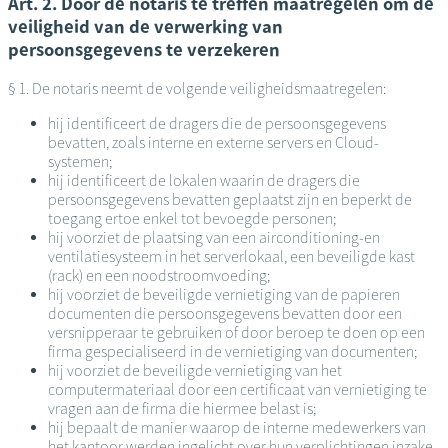
Art. 2. Door de notaris te treffen maatregelen om de
veiligheid van de verwerking van
persoonsgegevens te verzekeren
§ 1. De notaris neemt de volgende veiligheidsmaatregelen:
hij identificeert de dragers die de persoonsgegevens
bevatten, zoals interne en externe servers en Cloud-
systemen;
hij identificeert de lokalen waarin de dragers die
persoonsgegevens bevatten geplaatst zijn en beperkt de
toegang ertoe enkel tot bevoegde personen;
hij voorziet de plaatsing van een airconditioning-en
ventilatiesysteem in het serverlokaal, een beveiligde kast
(rack) en een noodstroomvoeding;
hij voorziet de beveiligde vernietiging van de papieren
documenten die persoonsgegevens bevatten door een
versnipperaar te gebruiken of door beroep te doen op een
firma gespecialiseerd in de vernietiging van documenten;
hij voorziet de beveiligde vernietiging van het
computermateriaal door een certificaat van vernietiging te
vragen aan de firma die hiermee belast is;
hij bepaalt de manier waarop de interne medewerkers van
het kantoor werden ingelicht over hun verplichtingen inzake