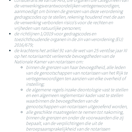
considerans 98 van de AVG, die organen die categorieën van
de verwerkingsverantwoordelijken vertegenwoordigen,
aanmoedigt om binnen de grenzen van deze verordening
gedragscodes op te stellen, rekening houdend met de aan
de verwerking verbonden risico's voor de rechten en
vrijheden van natuurlijke personen;
de richtlijnen 1/2019 voor gedragscodes en
toezichthoudende organen in de zin van verordening (EU)
2016/679;
de krachtens het artikel 91 van de wet van 25 ventôse jaar XI
op het notarisambt verleende bevoegdheden van de
Nationale Kamer van notarissen om:
binnen de grenzen van haar bevoegdheid, alle leden
van de genootschappen van notarissen van het Rijk te
vertegenwoordigen ten aanzien van elke overheid of
instelling;
de algemene regels inzake deontologie vast te stellen
en een algemeen reglementair kader vast te stellen
waarbinnen de bevoegdheden van de
genootschappen van notarissen uitgeoefend worden,
alle geschikte maatregelen te nemen tot nakoming,
binnen de grenzen en onder de voorwaarden die zij
bepaalt, van de verplichtingen die uit de
beroepsaansprakelijkheid van de notarissen