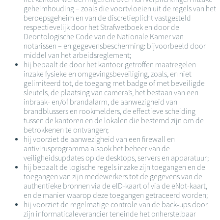
geheimhouding – zoals die voortvloeien uit de regels van het
beroepsgeheim en van de discretieplicht vastgesteld
respectievelijk door het Strafwetboek en door de
Deontologische Code van de Nationale Kamer van
notarissen – en gegevensbescherming: bijvoorbeeld door
middel van het arbeidsreglement;
hij bepaalt de door het kantoor getroffen maatregelen
inzake fysieke en omgevingsbeveiliging, zoals, en niet
gelimiteerd tot, de toegang met badge of met beveiligde
sleutels, de plaatsing van camera’s, het bestaan van een
inbraak- en/of brandalarm, de aanwezigheid van
brandblussers en rookmelders, de effectieve scheiding
tussen de kantoren en de lokalen die bestemd zijn om de
betrokkenen te ontvangen;
hij voorziet de aanwezigheid van een firewall en
antivirusprogramma alsook het beheer van de
veiligheidsupdates op de desktops, servers en apparatuur;
hij bepaalt de logische regels inzake zijn toegangen en de
toegangen van zijn medewerkers tot de gegevens van de
authentieke bronnen via de eID-kaart of via de eNot-kaart,
en de manier waarop deze toegangen getraceerd worden;
hij voorziet de regelmatige controle van de back-ups door
zijn informaticaleverancier teneinde het onherstelbaar